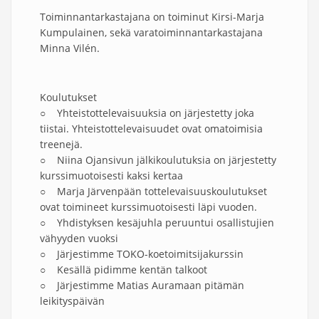
Toiminnantarkastajana on toiminut Kirsi-Marja
Kumpulainen, sekä varatoiminnantarkastajana
Minna Vilén.
Koulutukset
○ Yhteistottelevaisuuksia on järjestetty joka
tiistai. Yhteistottelevaisuudet ovat omatoimisia
treenejä.
○ Niina Ojansivun jälkikoulutuksia on järjestetty
kurssimuotoisesti kaksi kertaa
○ Marja Järvenpään tottelevaisuuskoulutukset
ovat toimineet kurssimuotoisesti läpi vuoden.
○ Yhdistyksen kesäjuhla peruuntui osallistujien
vähyyden vuoksi
○ Järjestimme TOKO-koetoimitsijakurssin
○ Kesällä pidimme kentän talkoot
○ Järjestimme Matias Auramaan pitämän
leikityspäivän