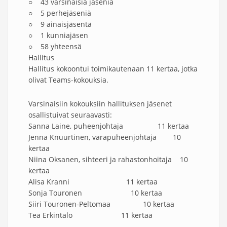
○ 43 varsinaisia jäseniä
○ 5 perhejäseniä
○ 9 ainaisjäsentä
○ 1 kunniajäsen
○ 58 yhteensä
Hallitus
Hallitus kokoontui toimikautenaan 11 kertaa, jotka
olivat Teams-kokouksia.
Varsinaisiin kokouksiin hallituksen jäsenet
osallistuivat seuraavasti:
Sanna Laine, puheenjohtaja 11 kertaa
Jenna Knuurtinen, varapuheenjohtaja 10
kertaa
Niina Oksanen, sihteeri ja rahastonhoitaja 10
kertaa
Alisa Kranni 11 kertaa
Sonja Touronen 10 kertaa
Siiri Touronen-Peltomaa 10 kertaa
Tea Erkintalo 11 kertaa