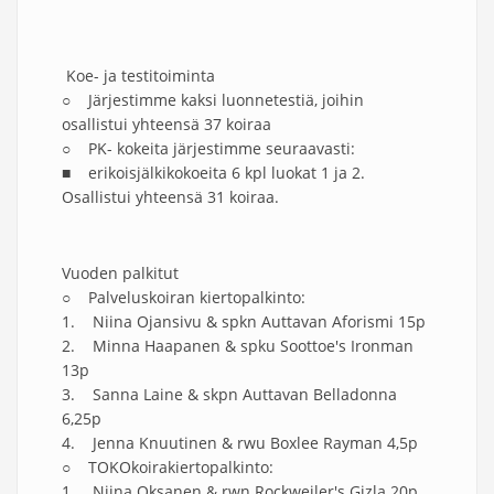
Koe- ja testitoiminta
○ Järjestimme kaksi luonnetestiä, joihin
osallistui yhteensä 37 koiraa
○ PK- kokeita järjestimme seuraavasti:
■ erikoisjälkikokoeita 6 kpl luokat 1 ja 2.
Osallistui yhteensä 31 koiraa.
Vuoden palkitut
○ Palveluskoiran kiertopalkinto:
1. Niina Ojansivu & spkn Auttavan Aforismi 15p
2. Minna Haapanen & spku Soottoe's Ironman
13p
3. Sanna Laine & skpn Auttavan Belladonna
6,25p
4. Jenna Knuutinen & rwu Boxlee Rayman 4,5p
○ TOKOkoirakiertopalkinto:
1. Niina Oksanen & rwn Rockweiler's Gizla 20p