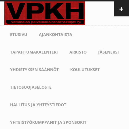
Hyppää
pääsisältöön
ETUSIVU
AJANKOHTAISTA
TAPAHTUMAKALENTERI
ARKISTO
JÄSENEKSI
YHDISTYKSEN SÄÄNNÖT
KOULUTUKSET
TIETOSUOJASELOSTE
HALLITUS JA YHTEYSTIEDOT
YHTEISTYÖKUMPPANIT JA SPONSORIT