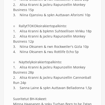
2. Alisa Kranni & jackru Rapunzellin Monkey
Business 15p
3. Niina Ojansivu & spkn Auttavan Aforismi 10p
○ RallytTOKOkoirakiertopalkinto:
1. Alisa Kranni & bpkmn Suhteellisen Virkku 18p
2. Alisa Kranni & jackru Rapunzellin Monkey
Business 12p
3. Niina Oksanen & rwn Rockweiler's Gizla 10p
4. Niina Oksanen & rwu Rottlife Echo 5p
○ Näyttelykoirakiertopalkinto:
1. Alisa Kranni & jackru Rapunzellin Monkey
Business 28p
2. Alisa Kranni & jackru Rapunzellin Cannonball
Run 24p
3. Sanna Laine & spkn Auttavan Belladonna 1,5p
Suoritetut BH-Kokeet:
Minna Haapanen & spku Turhan Born to be Zatan